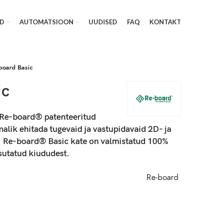
D
AUTOMATSIOON
UUDISED
FAQ
KONTAKT
board Basic
ic
Re-board® patenteeritud
alik ehitada tugevaid ja vastupidavaid 2D- ja
 Re-board® Basic kate on valmistatud 100%
sutatud kiududest.
Re-board