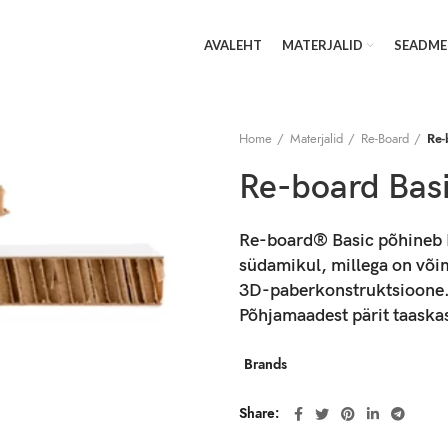
AVALEHT
MATERJALID
SEADME
Home
Materjalid
Re-Board
Re-
Re-board Bas
Re-board® Basic põhineb 
südamikul, millega on võim
3D-paberkonstruktsioone.
Põhjamaadest pärit taaska
Brands
Share